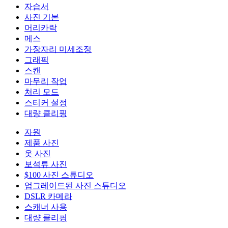
자습서
사진 기본
머리카락
메스
가장자리 미세조정
그래픽
스캔
마무리 작업
처리 모드
스티커 설정
대량 클리핑
자원
제품 사진
옷 사진
보석류 사진
$100 사진 스튜디오
업그레이드된 사진 스튜디오
DSLR 카메라
스캐너 사용
대량 클리핑