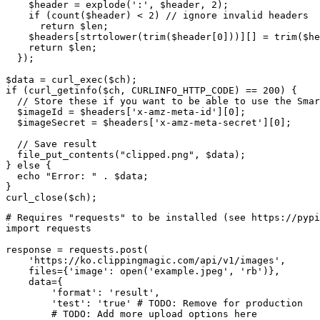
    $header = explode(':', $header, 2);

    if (count($header) < 2) // ignore invalid headers

      return $len;

    $headers[strtolower(trim($header[0]))][] = trim($he
    return $len;

  });

$data = curl_exec($ch);

if (curl_getinfo($ch, CURLINFO_HTTP_CODE) == 200) {

  // Store these if you want to be able to use the Smar
  $imageId = $headers['x-amz-meta-id'][0];

  $imageSecret = $headers['x-amz-meta-secret'][0];

  // Save result

  file_put_contents("clipped.png", $data);

} else {

  echo "Error: " . $data;

}

curl_close($ch);
# Requires "requests" to be installed (see https://pypi
import requests

response = requests.post(

    'https://ko.clippingmagic.com/api/v1/images',

    files={'image': open('example.jpeg', 'rb')},

    data={

        'format': 'result',

        'test': 'true' # TODO: Remove for production

        # TODO: Add more upload options here
