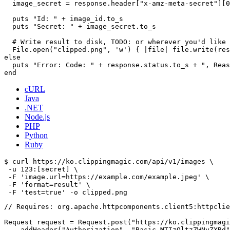
  image_secret = response.header["x-amz-meta-secret"][0
  puts "Id: " + image_id.to_s

  puts "Secret: " + image_secret.to_s

  # Write result to disk, TODO: or wherever you'd like

  File.open("clipped.png", 'w') { |file| file.write(res
else

  puts "Error: Code: " + response.status.to_s + ", Reas
cURL
Java
.NET
Node.js
PHP
Python
Ruby
$ curl https://ko.clippingmagic.com/api/v1/images \

 -u 123:[secret] \

 -F 'image.url=https://example.com/example.jpeg' \

 -F 'format=result' \

// Requires: org.apache.httpcomponents.client5:httpclie
Request request = Request.post("https://ko.clippingmagi
   .addHeader("Authorization", "Basic MTIzOltzZWNyZXRd"