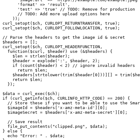
      'format' => 'result',

      'test' => 'true' // TODO: Remove for production

      // TODO: Add more upload options here

    ));

curl_setopt($ch, CURLOPT_RETURNTRANSFER, true);

curl_setopt($ch, CURLOPT_FOLLOWLOCATION, true);

// Parse the headers to get the image id & secret

$headers = [];

curl_setopt($ch, CURLOPT_HEADERFUNCTION,

  function($curl, $header) use (&$headers) {

    $len = strlen($header);

    $header = explode(':', $header, 2);

    if (count($header) < 2) // ignore invalid headers

      return $len;

    $headers[strtolower(trim($header[0]))][] = trim($he
    return $len;

  });

$data = curl_exec($ch);

if (curl_getinfo($ch, CURLINFO_HTTP_CODE) == 200) {

  // Store these if you want to be able to use the Smar
  $imageId = $headers['x-amz-meta-id'][0];

  $imageSecret = $headers['x-amz-meta-secret'][0];

  // Save result

  file_put_contents("clipped.png", $data);

} else {

  echo "Error: " . $data;
