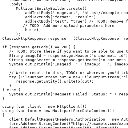
   .body(

      MultipartEntityBuilder.create()

         .addTextBody("image.url", "https://example.com
         .addTextBody("format", "result")

         .addTextBody("test", "true") // TODO: Remove f
         // TODO: Add more upload parameters here

         .build()

      );

ClassicHttpResponse response = (ClassicHttpResponse) re
if (response.getCode() == 200) {

   // TODO: Store these if you want to be able to use t
   String imageId = response.getHeader("x-amz-meta-id")
   String imageSecret = response.getHeader("x-amz-meta-
   System.out.println("ImageId: " + imageId + ", imageS
   // Write result to disk, TODO: or wherever you'd lik
   try (FileOutputStream out = new FileOutputStream("cl
      response.getEntity().writeTo(out);

   }

} else {

   System.out.println("Request Failed: Status: " + resp
using (var client = new HttpClient())

using (var form = new MultipartFormDataContent())

{

   client.DefaultRequestHeaders.Authorization = new Aut
   form.Add(new StringContent("https://example.com/exam
   form.Add(new StringContent("result"), "format");
