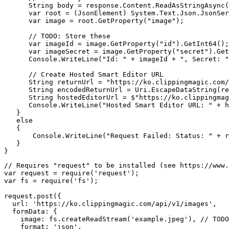
      String body = response.Content.ReadAsStringAsync(
      var root = (JsonElement) System.Text.Json.JsonSer
      var image = root.GetProperty("image");

      // TODO: Store these

      var imageId = image.GetProperty("id").GetInt64();

      var imageSecret = image.GetProperty("secret").Get
      Console.WriteLine("Id: " + imageId + ", Secret: "
      // Create Hosted Smart Editor URL

      String returnUrl = "https://ko.clippingmagic.com/
      String encodedReturnUrl = Uri.EscapeDataString(re
      String hostedEditorUrl = $"https://ko.clippingmag
      Console.WriteLine("Hosted Smart Editor URL: " + h
   }

   else

   {

       Console.WriteLine("Request Failed: Status: " + r
   }

// Requires "request" to be installed (see https://www.
var request = require('request');

var fs = require('fs');

request.post({

  url: 'https://ko.clippingmagic.com/api/v1/images',

  formData: {

    image: fs.createReadStream('example.jpeg'), // TODO
    format: 'json',
