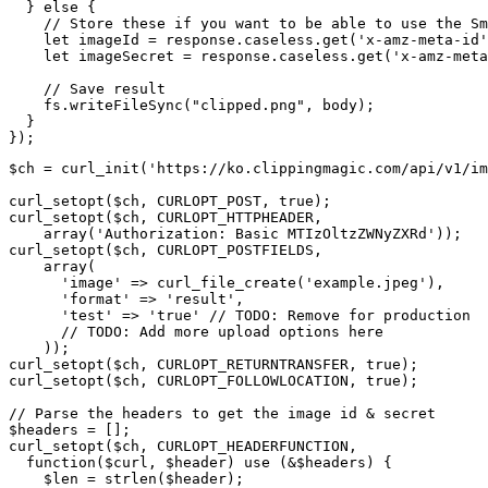
  } else {

    // Store these if you want to be able to use the Sm
    let imageId = response.caseless.get('x-amz-meta-id'
    let imageSecret = response.caseless.get('x-amz-meta
    // Save result

    fs.writeFileSync("clipped.png", body);

  }

$ch = curl_init('https://ko.clippingmagic.com/api/v1/im
curl_setopt($ch, CURLOPT_POST, true);

curl_setopt($ch, CURLOPT_HTTPHEADER,

    array('Authorization: Basic MTIzOltzZWNyZXRd'));

curl_setopt($ch, CURLOPT_POSTFIELDS,

    array(

      'image' => curl_file_create('example.jpeg'),

      'format' => 'result',

      'test' => 'true' // TODO: Remove for production

      // TODO: Add more upload options here

    ));

curl_setopt($ch, CURLOPT_RETURNTRANSFER, true);

curl_setopt($ch, CURLOPT_FOLLOWLOCATION, true);

// Parse the headers to get the image id & secret

$headers = [];

curl_setopt($ch, CURLOPT_HEADERFUNCTION,

  function($curl, $header) use (&$headers) {

    $len = strlen($header);
