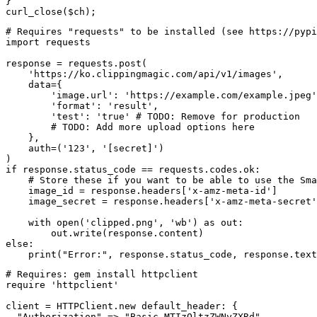
}

curl_close($ch);
# Requires "requests" to be installed (see https://pypi
import requests

response = requests.post(

    'https://ko.clippingmagic.com/api/v1/images',

    data={

        'image.url': 'https://example.com/example.jpeg'
        'format': 'result',

        'test': 'true' # TODO: Remove for production

        # TODO: Add more upload options here

    },

    auth=('123', '[secret]')

)

if response.status_code == requests.codes.ok:

    # Store these if you want to be able to use the Sma
    image_id = response.headers['x-amz-meta-id']

    image_secret = response.headers['x-amz-meta-secret'
    with open('clipped.png', 'wb') as out:

        out.write(response.content)

else:

# Requires: gem install httpclient

require 'httpclient'

client = HTTPClient.new default_header: {

  "Authorization" => "Basic MTIzOltzZWNyZXRd"
