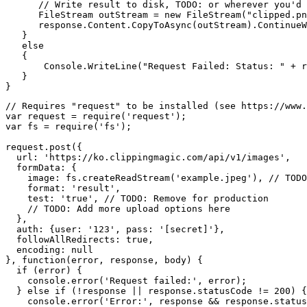
      // Write result to disk, TODO: or wherever you'd 
      FileStream outStream = new FileStream("clipped.pn
      response.Content.CopyToAsync(outStream).ContinueW
   }

   else

   {

       Console.WriteLine("Request Failed: Status: " + r
   }

// Requires "request" to be installed (see https://www.
var request = require('request');

var fs = require('fs');

request.post({

  url: 'https://ko.clippingmagic.com/api/v1/images',

  formData: {

    image: fs.createReadStream('example.jpeg'), // TODO
    format: 'result',

    test: 'true', // TODO: Remove for production

    // TODO: Add more upload options here

  },

  auth: {user: '123', pass: '[secret]'},

  followAllRedirects: true,

  encoding: null

}, function(error, response, body) {

  if (error) {

    console.error('Request failed:', error);

  } else if (!response || response.statusCode != 200) {

    console.error('Error:', response && response.status