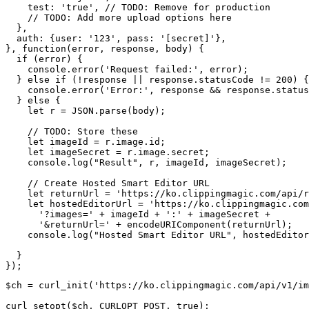
    test: 'true', // TODO: Remove for production

    // TODO: Add more upload options here

  },

  auth: {user: '123', pass: '[secret]'},

}, function(error, response, body) {

  if (error) {

    console.error('Request failed:', error);

  } else if (!response || response.statusCode != 200) {

    console.error('Error:', response && response.status
  } else {

    let r = JSON.parse(body);

    // TODO: Store these

    let imageId = r.image.id;

    let imageSecret = r.image.secret;

    console.log("Result", r, imageId, imageSecret);

    // Create Hosted Smart Editor URL

    let returnUrl = 'https://ko.clippingmagic.com/api/r
    let hostedEditorUrl = 'https://ko.clippingmagic.com
      '?images=' + imageId + ':' + imageSecret +

      '&returnUrl=' + encodeURIComponent(returnUrl);

    console.log("Hosted Smart Editor URL", hostedEditor
  }

$ch = curl_init('https://ko.clippingmagic.com/api/v1/im
curl_setopt($ch, CURLOPT_POST, true);
