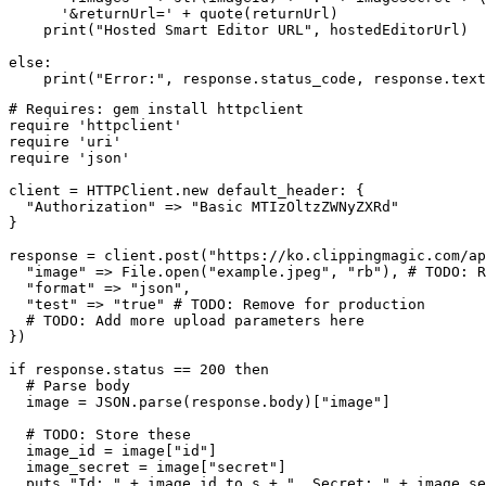
      '&returnUrl=' + quote(returnUrl)

    print("Hosted Smart Editor URL", hostedEditorUrl)

else:

# Requires: gem install httpclient

require 'httpclient'

require 'uri'

require 'json'

client = HTTPClient.new default_header: {

  "Authorization" => "Basic MTIzOltzZWNyZXRd"

}

response = client.post("https://ko.clippingmagic.com/ap
  "image" => File.open("example.jpeg", "rb"), # TODO: R
  "format" => "json",

  "test" => "true" # TODO: Remove for production

  # TODO: Add more upload parameters here

})

if response.status == 200 then

  # Parse body

  image = JSON.parse(response.body)["image"]

  # TODO: Store these

  image_id = image["id"]

  image_secret = image["secret"]

  puts "Id: " + image_id.to_s + ", Secret: " + image_se