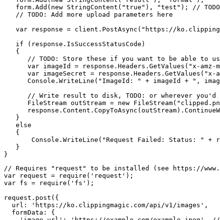
   form.Add(new StringContent("true"), "test"); // TODO
   // TODO: Add more upload parameters here

   var response = client.PostAsync("https://ko.clipping
   if (response.IsSuccessStatusCode)

   {

      // TODO: Store these if you want to be able to us
      var imageId = response.Headers.GetValues("x-amz-m
      var imageSecret = response.Headers.GetValues("x-a
      Console.WriteLine("ImageId: " + imageId + ", imag
      // Write result to disk, TODO: or wherever you'd 
      FileStream outStream = new FileStream("clipped.pn
      response.Content.CopyToAsync(outStream).ContinueW
   }

   else

   {

       Console.WriteLine("Request Failed: Status: " + r
   }

// Requires "request" to be installed (see https://www.
var request = require('request');

var fs = require('fs');

request.post({

  url: 'https://ko.clippingmagic.com/api/v1/images',

  formData: {

    'image.url': 'https://example.com/example.jpeg', //