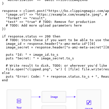
}

response = client.post("https://ko.clippingmagic.com/ap
  "image.url" => "https://example.com/example.jpeg", # 
  "format" => "result",

  "test" => "true" # TODO: Remove for production

  # TODO: Add more upload parameters here

})

if response.status == 200 then

  # TODO: Store these if you want to be able to use the
  image_id = response.header["x-amz-meta-id"][0]

  image_secret = response.header["x-amz-meta-secret"][0
  puts "Id: " + image_id.to_s

  puts "Secret: " + image_secret.to_s

  # Write result to disk, TODO: or wherever you'd like

  File.open("clipped.png", 'w') { |file| file.write(res
else

  puts "Error: Code: " + response.status.to_s + ", Reas
Image
Your