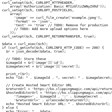
curl_setopt($ch, CURLOPT_HTTPHEADER,

    array('Authorization: Basic MTIzOltzZWNyZXRd'));

curl_setopt($ch, CURLOPT_POSTFIELDS,

    array(

      'image' => curl_file_create('example.jpeg'),

      'format' => 'json',

      'test' => 'true' // TODO: Remove for production

      // TODO: Add more upload options here

    ));

curl_setopt($ch, CURLOPT_RETURNTRANSFER, true);

$data = curl_exec($ch);

if (curl_getinfo($ch, CURLINFO_HTTP_CODE) == 200) {

  $r = json_decode($data, true);

  // TODO: Store these

  $imageId = $r['image']['id'];

  $imageSecret = $r['image']['secret'];

  print_r($r);

  echo "Id: " . $imageId . ", secret: " . $imageSecret;

  // Create Hosted Smart Editor URL

  $returnUrl = 'https://ko.clippingmagic.com/api/return
  $hostedEditorUrl = 'https://ko.clippingmagic.com/api/
      '?images=' . $imageId . ':' . $imageSecret .

      '&returnUrl=' . urlencode($returnUrl);

  echo "Hosted Smart Editor URL: " . $hostedEditorUrl;

} else {

  echo "Error: " . $data;
