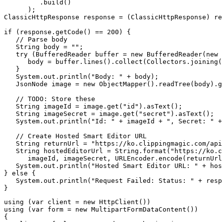
         .build()

      );

ClassicHttpResponse response = (ClassicHttpResponse) re
if (response.getCode() == 200) {

   // Parse body

   String body = "";

   try (BufferedReader buffer = new BufferedReader(new 
      body = buffer.lines().collect(Collectors.joining(
   }

   System.out.println("Body: " + body);

   JsonNode image = new ObjectMapper().readTree(body).g
   // TODO: Store these

   String imageId = image.get("id").asText();

   String imageSecret = image.get("secret").asText();

   System.out.println("Id: " + imageId + ", Secret: " +
   // Create Hosted Smart Editor URL

   String returnUrl = "https://ko.clippingmagic.com/api
   String hostedEditorUrl = String.format("https://ko.c
      imageId, imageSecret, URLEncoder.encode(returnUrl
   System.out.println("Hosted Smart Editor URL: " + hos
} else {

   System.out.println("Request Failed: Status: " + resp
using (var client = new HttpClient())

using (var form = new MultipartFormDataContent())

{
