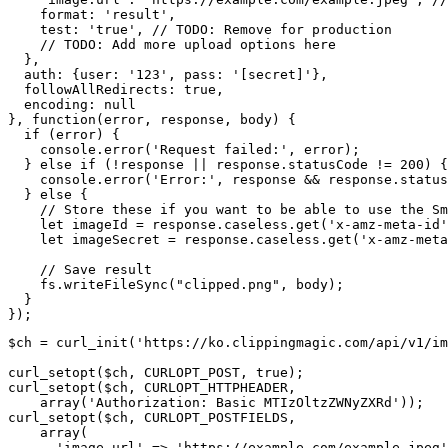
    format: 'result',

    test: 'true', // TODO: Remove for production

    // TODO: Add more upload options here

  },

  auth: {user: '123', pass: '[secret]'},

  followAllRedirects: true,

  encoding: null

}, function(error, response, body) {

  if (error) {

    console.error('Request failed:', error);

  } else if (!response || response.statusCode != 200) {

    console.error('Error:', response && response.status
  } else {

    // Store these if you want to be able to use the Sm
    let imageId = response.caseless.get('x-amz-meta-id'
    let imageSecret = response.caseless.get('x-amz-meta
    // Save result

    fs.writeFileSync("clipped.png", body);

  }

$ch = curl_init('https://ko.clippingmagic.com/api/v1/im
curl_setopt($ch, CURLOPT_POST, true);

curl_setopt($ch, CURLOPT_HTTPHEADER,

    array('Authorization: Basic MTIzOltzZWNyZXRd'));

curl_setopt($ch, CURLOPT_POSTFIELDS,

    array(

      'image.url' => 'https://example.com/example.jpeg'