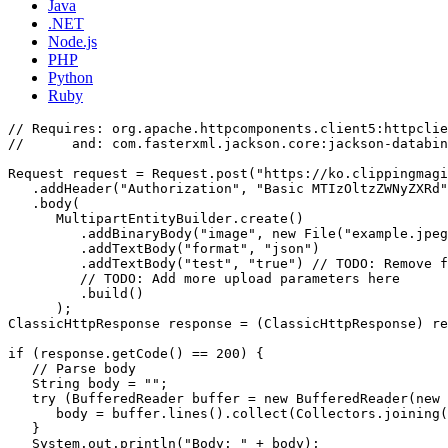
Java
.NET
Node.js
PHP
Python
Ruby
// Requires: org.apache.httpcomponents.client5:httpclie
//      and: com.fasterxml.jackson.core:jackson-databin
Request request = Request.post("https://ko.clippingmagi
   .addHeader("Authorization", "Basic MTIzOltzZWNyZXRd"
   .body(

      MultipartEntityBuilder.create()

         .addBinaryBody("image", new File("example.jpeg
         .addTextBody("format", "json")

         .addTextBody("test", "true") // TODO: Remove f
         // TODO: Add more upload parameters here

         .build()

      );

ClassicHttpResponse response = (ClassicHttpResponse) re
if (response.getCode() == 200) {

   // Parse body

   String body = "";

   try (BufferedReader buffer = new BufferedReader(new 
      body = buffer.lines().collect(Collectors.joining(
   }

   System.out.println("Body: " + body);
