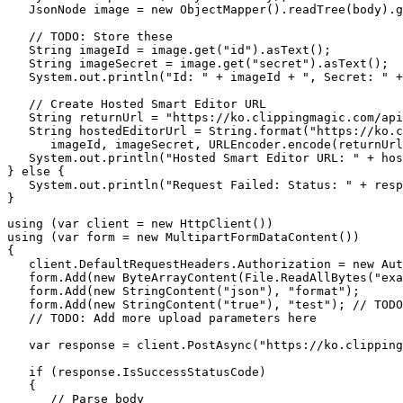
   JsonNode image = new ObjectMapper().readTree(body).g
   // TODO: Store these

   String imageId = image.get("id").asText();

   String imageSecret = image.get("secret").asText();

   System.out.println("Id: " + imageId + ", Secret: " +
   // Create Hosted Smart Editor URL

   String returnUrl = "https://ko.clippingmagic.com/api
   String hostedEditorUrl = String.format("https://ko.c
      imageId, imageSecret, URLEncoder.encode(returnUrl
   System.out.println("Hosted Smart Editor URL: " + hos
} else {

   System.out.println("Request Failed: Status: " + resp
using (var client = new HttpClient())

using (var form = new MultipartFormDataContent())

{

   client.DefaultRequestHeaders.Authorization = new Aut
   form.Add(new ByteArrayContent(File.ReadAllBytes("exa
   form.Add(new StringContent("json"), "format");

   form.Add(new StringContent("true"), "test"); // TODO
   // TODO: Add more upload parameters here

   var response = client.PostAsync("https://ko.clipping
   if (response.IsSuccessStatusCode)

   {

      // Parse body
