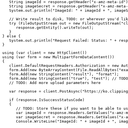
   String imageId = response.getHeader("x-amz-meta-id")
   String imageSecret = response.getHeader("x-amz-meta-
   System.out.println("ImageId: " + imageId + ", imageS
   // Write result to disk, TODO: or wherever you'd lik
   try (FileOutputStream out = new FileOutputStream("cl
      response.getEntity().writeTo(out);

   }

} else {

   System.out.println("Request Failed: Status: " + resp
using (var client = new HttpClient())

using (var form = new MultipartFormDataContent())

{

   client.DefaultRequestHeaders.Authorization = new Aut
   form.Add(new ByteArrayContent(File.ReadAllBytes("exa
   form.Add(new StringContent("result"), "format");

   form.Add(new StringContent("true"), "test"); // TODO
   // TODO: Add more upload parameters here

   var response = client.PostAsync("https://ko.clipping
   if (response.IsSuccessStatusCode)

   {

      // TODO: Store these if you want to be able to us
      var imageId = response.Headers.GetValues("x-amz-m
      var imageSecret = response.Headers.GetValues("x-a
      Console.WriteLine("ImageId: " + imageId + ", imag