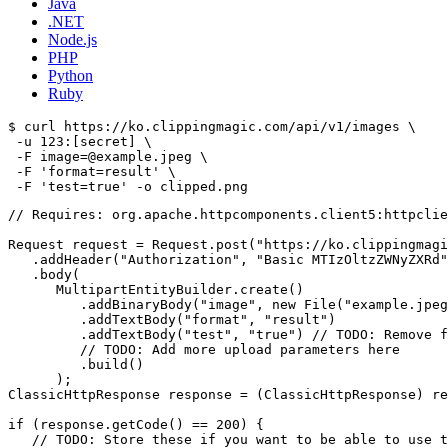
Java
.NET
Node.js
PHP
Python
Ruby
$ curl https://ko.clippingmagic.com/api/v1/images \

 -u 123:[secret] \

 -F image=@example.jpeg \

 -F 'format=result' \

// Requires: org.apache.httpcomponents.client5:httpclie
Request request = Request.post("https://ko.clippingmagi
   .addHeader("Authorization", "Basic MTIzOltzZWNyZXRd"
   .body(

      MultipartEntityBuilder.create()

         .addBinaryBody("image", new File("example.jpeg
         .addTextBody("format", "result")

         .addTextBody("test", "true") // TODO: Remove f
         // TODO: Add more upload parameters here

         .build()

      );

ClassicHttpResponse response = (ClassicHttpResponse) re
if (response.getCode() == 200) {

   // TODO: Store these if you want to be able to use t