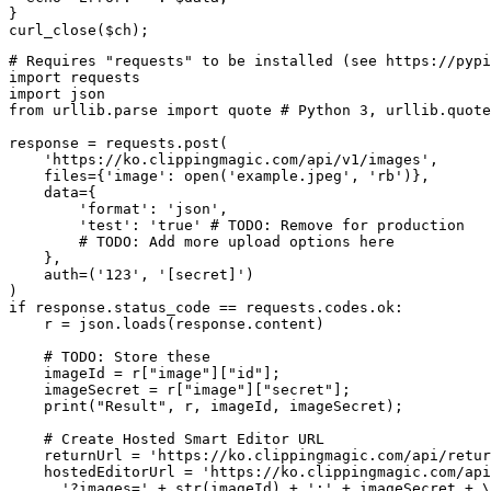
}

curl_close($ch);
# Requires "requests" to be installed (see https://pypi
import requests

import json

from urllib.parse import quote # Python 3, urllib.quote
response = requests.post(

    'https://ko.clippingmagic.com/api/v1/images',

    files={'image': open('example.jpeg', 'rb')},

    data={

        'format': 'json',

        'test': 'true' # TODO: Remove for production

        # TODO: Add more upload options here

    },

    auth=('123', '[secret]')

)

if response.status_code == requests.codes.ok:

    r = json.loads(response.content)

    # TODO: Store these

    imageId = r["image"]["id"];

    imageSecret = r["image"]["secret"];

    print("Result", r, imageId, imageSecret);

    # Create Hosted Smart Editor URL

    returnUrl = 'https://ko.clippingmagic.com/api/retur
    hostedEditorUrl = 'https://ko.clippingmagic.com/api
      '?images=' + str(imageId) + ':' + imageSecret + \
