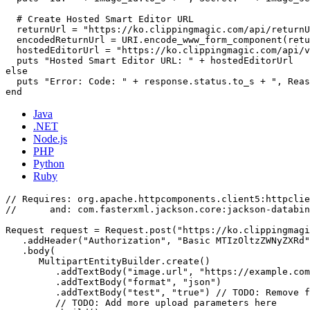
  # Create Hosted Smart Editor URL

  returnUrl = "https://ko.clippingmagic.com/api/returnU
  encodedReturnUrl = URI.encode_www_form_component(retu
  hostedEditorUrl = "https://ko.clippingmagic.com/api/v
  puts "Hosted Smart Editor URL: " + hostedEditorUrl

else

  puts "Error: Code: " + response.status.to_s + ", Reas
Java
.NET
Node.js
PHP
Python
Ruby
// Requires: org.apache.httpcomponents.client5:httpclie
//      and: com.fasterxml.jackson.core:jackson-databin
Request request = Request.post("https://ko.clippingmagi
   .addHeader("Authorization", "Basic MTIzOltzZWNyZXRd"
   .body(

      MultipartEntityBuilder.create()

         .addTextBody("image.url", "https://example.com
         .addTextBody("format", "json")

         .addTextBody("test", "true") // TODO: Remove f
         // TODO: Add more upload parameters here
